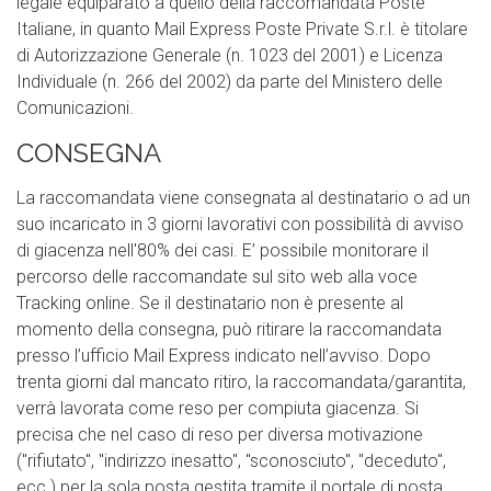
legale equiparato a quello della raccomandata Poste
Italiane, in quanto Mail Express Poste Private S.r.l. è titolare
di Autorizzazione Generale (n. 1023 del 2001) e Licenza
Individuale (n. 266 del 2002) da parte del Ministero delle
Comunicazioni.
CONSEGNA
La raccomandata viene consegnata al destinatario o ad un
suo incaricato in 3 giorni lavorativi con possibilità di avviso
di giacenza nell'80% dei casi. E’ possibile monitorare il
percorso delle raccomandate sul sito web alla voce
Tracking online. Se il destinatario non è presente al
momento della consegna, può ritirare la raccomandata
presso l’ufficio Mail Express indicato nell’avviso. Dopo
trenta giorni dal mancato ritiro, la raccomandata/garantita,
verrà lavorata come reso per compiuta giacenza. Si
precisa che nel caso di reso per diversa motivazione
("rifiutato", "indirizzo inesatto", "sconosciuto", "deceduto",
ecc.) per la sola posta gestita tramite il portale di posta