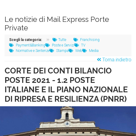
Le notizie di Mail Express Porte
Private
Scegli la categoria:
Tutte
Franchising
Payment&Banking
Poste e Servizi
TV
Normative e Sentenze
Stampa
Web
Media
Torna indietro
CORTE DEI CONTI BILANCIO
POSTE 2021 - 1.2 POSTE
ITALIANE E IL PIANO NAZIONALE
DI RIPRESA E RESILIENZA (PNRR)