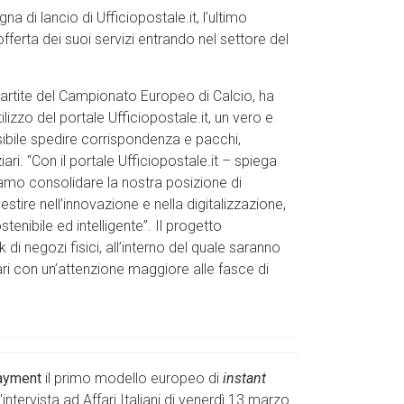
a di lancio di Ufficiopostale.it, l’ultimo
fferta dei suoi servizi entrando nel settore del
 partite del Campionato Europeo di Calcio, ha
ilizzo del portale Ufficiopostale.it, un vero e
ossibile spedire corrispondenza e pacchi,
i. “Con il portale Ufficiopostale.it – spiega
amo consolidare la nostra posizione di
stire nell’innovazione e nella digitalizzazione,
nibile ed intelligente”. Il progetto
 di negozi fisici, all’interno del quale saranno
iari con un’attenzione maggiore alle fasce di
ayment
il primo modello europeo di
instant
intervista ad Affari Italiani di venerdì 13 marzo