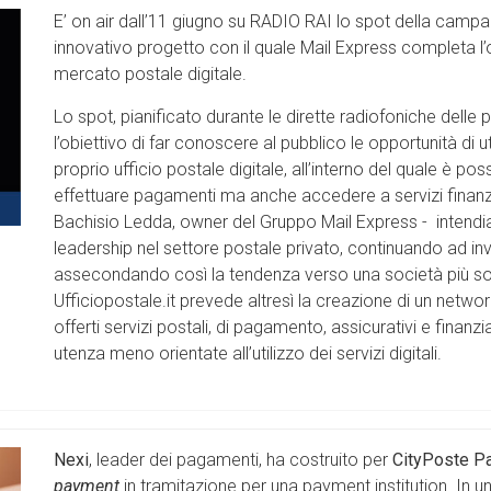
E’ on air dall’11 giugno su RADIO RAI lo spot della campagn
innovativo progetto con il quale Mail Express completa l’o
mercato postale digitale.
Lo spot, pianificato durante le dirette radiofoniche delle
l’obiettivo di far conoscere al pubblico le opportunità di ut
proprio ufficio postale digitale, all’interno del quale è p
effettuare pagamenti ma anche accedere a servizi finanziar
Bachisio Ledda, owner del Gruppo Mail Express - intendi
leadership nel settore postale privato, continuando ad inve
assecondando così la tendenza verso una società più soste
Ufficiopostale.it prevede altresì la creazione di un network
offerti servizi postali, di pagamento, assicurativi e finanz
utenza meno orientate all’utilizzo dei servizi digitali.
Nexi
, leader dei pagamenti, ha costruito per
CityPoste P
payment
in tramitazione per una payment institution. In un'