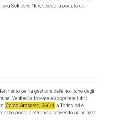
nking Solutions Nex, spiega la portata del
riferimento per la gestione delle notifiche degli
une. Veniteci a trovare e scoprirete tutti i
 in
Corso Grosseto, 366/4
a Torino ed è
ezzo posta elettronica scrivendo all'indirizzo