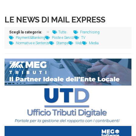
LE NEWS DI MAIL EXPRESS
Scegli la categoria:
Tutte
Franchising
Payment&Banking
Poste e Servizi
TV
Normative e Sentenze
Stampa
Web
Media